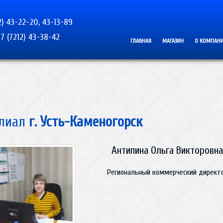
2) 43-22-20, 43-13-89
7 (7212) 43-38-42
ГЛАВНАЯ
МАГАЗИН
О КОМПАН
лиал
г. Усть-Каменогорск
Антипина Ольга Викторовн
Региональный коммерческий директ