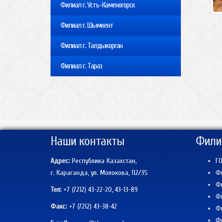
Филиал г. Усть-Каменогорск
Филиал г. Шымкент
Филиал г. Талдыкорган
Филиал г. Тараз
Наши контакты
Фили
Адрес:
Республика Казахстан,
ГО
г. Караганда, ул. Молокова, 112/35
Фи
Фи
Тел:
+7 (7212) 43-22-20, 43-13-89
Фи
Факс:
+7 (7212)
43-38-42
Фи
Фи