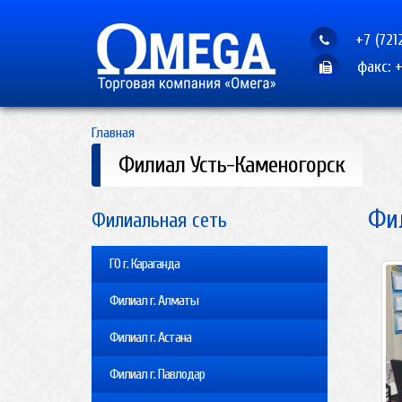
+7 (721
факс: +
Главная
Филиал Усть-Каменогорск
Фи
Филиальная сеть
ГО г. Караганда
Филиал г. Алматы
Филиал г. Астана
Филиал г. Павлодар