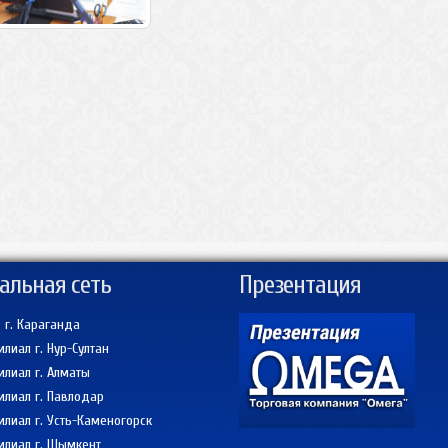
альная сеть
Презентация
 г. Караганда
лиал г. Нур-Султан
лиал г. Алматы
лиал г. Павлодар
лиал г. Усть-Каменогорск
лиал г. Шымкент