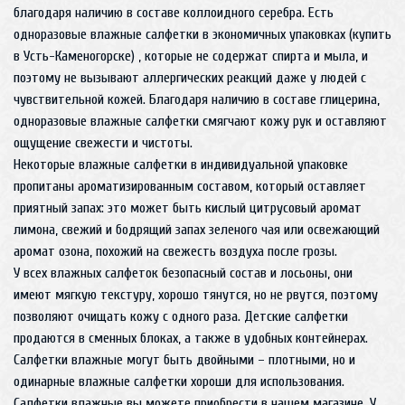
благодаря наличию в составе коллоидного серебра. Есть
одноразовые влажные салфетки в экономичных упаковках (купить
в Усть-Каменогорске) , которые не содержат спирта и мыла, и
поэтому не вызывают аллергических реакций даже у людей с
чувствительной кожей. Благодаря наличию в составе глицерина,
одноразовые влажные салфетки смягчают кожу рук и оставляют
ощущение свежести и чистоты.
Некоторые влажные салфетки в индивидуальной упаковке
пропитаны ароматизированным составом, который оставляет
приятный запах: это может быть кислый цитрусовый аромат
лимона, свежий и бодрящий запах зеленого чая или освежающий
аромат озона, похожий на свежесть воздуха после грозы.
У всех влажных салфеток безопасный состав и лосьоны, они
имеют мягкую текстуру, хорошо тянутся, но не рвутся, поэтому
позволяют очищать кожу с одного раза. Детские салфетки
продаются в сменных блоках, а также в удобных контейнерах.
Салфетки влажные могут быть двойными – плотными, но и
одинарные влажные салфетки хороши для использования.
Салфетки влажные вы можете приобрести в нашем магазине. У