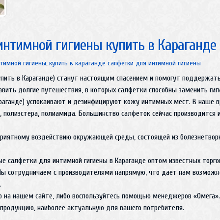
нтимной гигиены купить в Караганде
нтимной гигиены
,
купить в караганде салфетки для интимной гигиены
упить в Караганде) станут настоящим спасением и помогут поддержа
тавить долгие путешествия, в которых салфетки способны заменить ги
араганде) успокаивают и дезинфицируют кожу интимных мест. В наше в
ы, полиэстера, полиамида. Большинство салфеток сейчас производится и
риятному воздействию окружающей среды, состоящей из болезнетворн
е салфетки для интимной гигиены в Караганде оптом известных торго
 Мы сотрудничаем с производителями напрямую, что дает нам возмож
.
о на нашем сайте, либо воспользуйтесь помощью менеджеров «Омега»
 продукцию, наиболее актуальную для вашего потребителя.