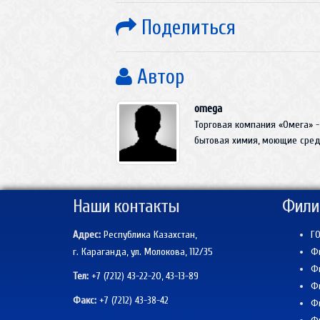
Поделиться
Автор
omega
Торговая компания «Омега» -
бытовая химия, моющие средс
Наши контакты
Фили
Адрес:
Республика Казахстан,
ГО
г. Караганда, ул. Молокова, 112/35
Фи
Фи
Тел:
+7 (7212) 43-22-20, 43-13-89
Фи
Факс:
+7 (7212)
43-38-42
Фи