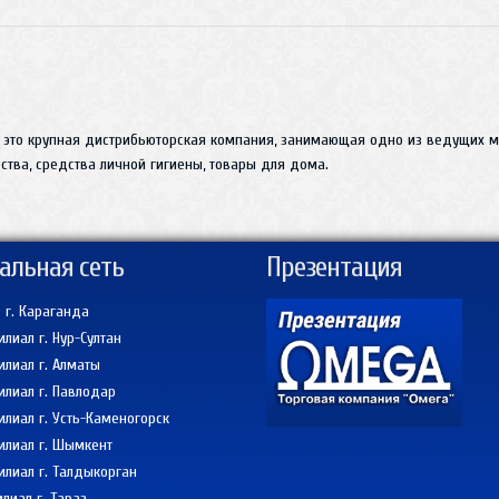
 это крупная дистрибьюторская компания, занимающая одно из ведущих ме
тва, средства личной гигиены, товары для дома.
альная сеть
Презентация
 г. Караганда
лиал г. Нур-Султан
лиал г. Алматы
лиал г. Павлодар
лиал г. Усть-Каменогорск
лиал г. Шымкент
лиал г. Талдыкорган
лиал г. Тараз