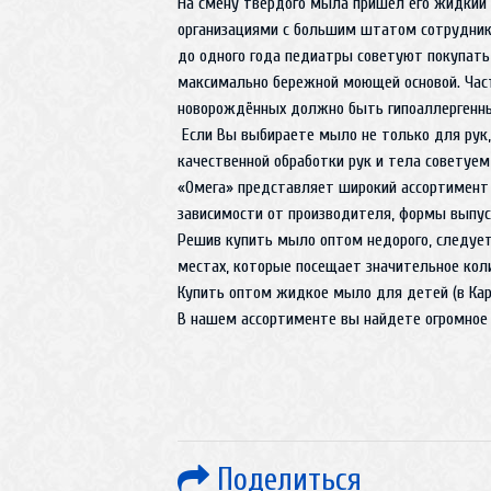
На смену твердого мыла пришел его жидкий э
организациями с большим штатом сотруднико
до одного года педиатры советуют покупать
максимально бережной моющей основой. Час
новорождённых должно быть гипоаллергенным
Если Вы выбираете мыло не только для рук,
качественной обработки рук и тела советуем
«Омега» представляет широкий ассортимент 
зависимости от производителя, формы выпус
Решив купить мыло оптом недорого, следуе
местах, которые посещает значительное коли
Купить оптом жидкое мыло для детей (в Кар
В нашем ассортименте вы найдете огромное 
Поделиться