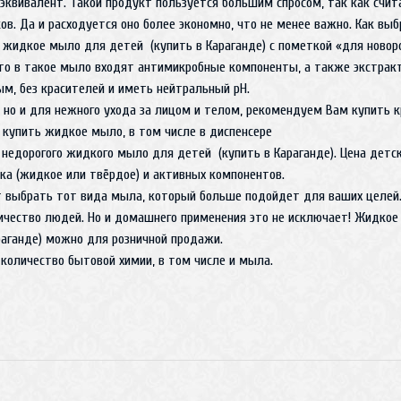
квивалент. Такой продукт пользуется большим спросом, так как счита
в. Да и расходуется оно более экономно, что не менее важно. Как в
 жидкое мыло для детей (купить в Караганде) с пометкой «для новоро
то в такое мыло входят антимикробные компоненты, а также экстра
, без красителей и иметь нейтральный рН.
 но и для нежного ухода за лицом и телом, рекомендуем Вам купить к
 купить жидкое мыло, в том числе в диспенсере
недорогого жидкого мыло для детей (купить в Караганде). Цена детс
ка (жидкое или твёрдое) и активных компонентов.
т выбрать тот вида мыла, который больше подойдет для ваших целей.
чество людей. Но и домашнего применения это не исключает! Жидкое 
аганде) можно для розничной продажи.
количество бытовой химии, в том числе и мыла.