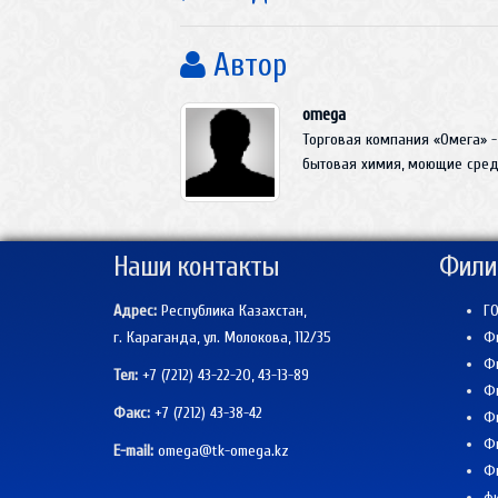
Автор
omega
Торговая компания «Омега» -
бытовая химия, моющие средс
Наши контакты
Фили
Адрес:
Республика Казахстан,
ГО
г. Караганда, ул. Молокова, 112/35
Фи
Фи
Тел:
+7 (7212) 43-22-20, 43-13-89
Фи
Факс:
+7 (7212)
43-38-42
Фи
Фи
E-mail:
omega@tk-omega.kz
Фи
фи