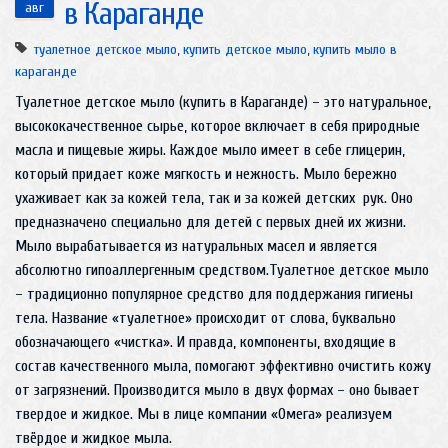
в Караганде
авг
туалетное детское мыло
,
купить детское мыло
,
купить мыло в
караганде
Туалетное детское мыло (купить в Караганде) – это натуральное,
высококачественное сырье, которое включает в себя природные
масла и пищевые жиры. Каждое мыло имеет в себе глицерин,
который придает коже мягкость и нежность. Мыло бережно
ухаживает как за кожей тела, так и за кожей детских рук. Оно
предназначено специально для детей с первых дней их жизни.
Мыло вырабатывается из натуральных масел и является
абсолютно гипоаллергенным средством.Туалетное детское мыло
– традиционно популярное средство для поддержания гигиены
тела. Название «туалетное» происходит от слова, буквально
обозначающего «чистка». И правда, компоненты, входящие в
состав качественного мыла, помогают эффективно очистить кожу
от загрязнений. Производится мыло в двух формах – оно бывает
твердое и жидкое. Мы в лице компании «Омега» реализуем
твёрдое и жидкое мыла.