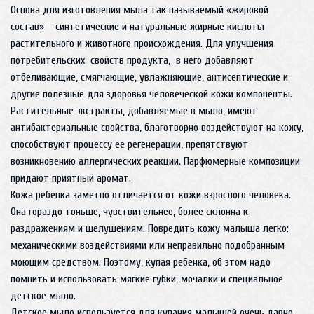
Основа для изготовления мыла так называемый «жировой
состав» – синтетические и натуральные жирные кислоты
растительного и животного происхождения. Для улучшения
потребительских свойств продукта, в него добавляют
отбеливающие, смягчающие, увлажняющие, антисептические и
другие полезные для здоровья человеческой кожи компоненты.
Растительные экстракты, добавляемые в мыло, имеют
антибактериальные свойства, благотворно воздействуют на кожу,
способствуют процессу ее регенерации, препятствуют
возникновению аллергических реакций. Парфюмерные композиции
придают приятный аромат.
Кожа ребенка заметно отличается от кожи взрослого человека.
Она гораздо тоньше, чувствительнее, более склонна к
раздражениям и шелушениям. Повредить кожу малыша легко:
механическими воздействиями или неправильно подобранным
моющим средством. Поэтому, купая ребенка, об этом надо
помнить и использовать мягкие губки, мочалки и специальное
детское мыло.
Детское мыло используется для купания малышей очень давно.