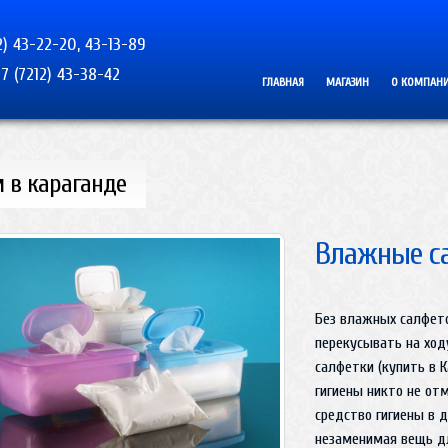
2) 43-22-20, 43-13-89
7 (7212) 43-38-42
ГЛАВНАЯ
МАГАЗИН
О КОМПАН
 в караганде
Влажные са
Без влажных салфето
перекусывать на ход
салфетки (купить в 
гигиены никто не от
средство гигиены в д
незаменимая вещь дл