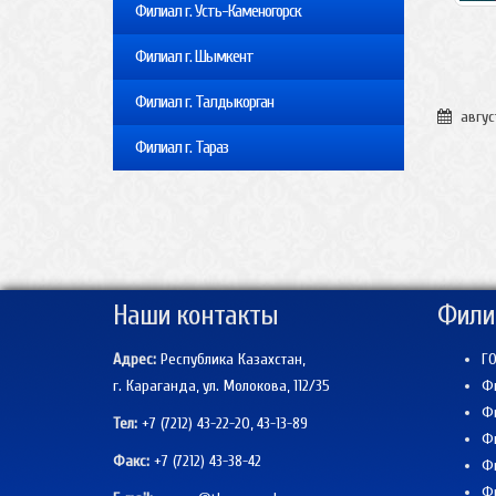
Филиал г. Усть-Каменогорск
Филиал г. Шымкент
Филиал г. Талдыкорган
авгус
Филиал г. Тараз
Наши контакты
Фили
Адрес:
Республика Казахстан,
ГО
г. Караганда, ул. Молокова, 112/35
Фи
Фи
Тел:
+7 (7212) 43-22-20, 43-13-89
Фи
Факс:
+7 (7212)
43-38-42
Фи
Фи