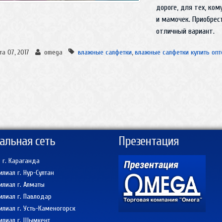
дороге, для тех, ком
и мамочек. Приобрес
отличный вариант.
та 07, 2017
omega
влажные салфетки
,
влажные салфетки купить опт
альная сеть
Презентация
 г. Караганда
лиал г. Нур-Султан
лиал г. Алматы
лиал г. Павлодар
лиал г. Усть-Каменогорск
лиал г. Шымкент