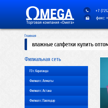
+7 (721
факс: +
Главная
влажные салфетки купить оптом
Филиальная сеть
ГО г. Караганда
Филиал г. Алматы
Филиал г. Астана
Филиал г. Павлодар