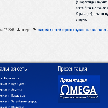
(в Караганде) звучит
всего. Что же такое
Караганде), чем он 
стирки.
та 07, 2017
omega
жидкий детский порошок
,
купить жидкий стирал
альная сеть
Презентация
 г. Караганда
лиал г. Нур-Султан
лиал г. Алматы
лиал г. Павлодар
лиал г. Усть-Каменогорск
лиал г. Шымкент