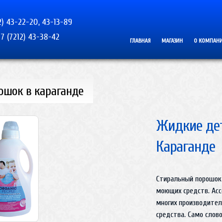
2) 43-22-20, 43-13-89
7 (7212) 43-38-42
ГЛАВНАЯ
МАГАЗИН
О КОМПАН
ошок в караганде
Жидкие дет
Караганде
Стиральный порошок 
моющих средств. Ассо
многих производите
средства. Само слов