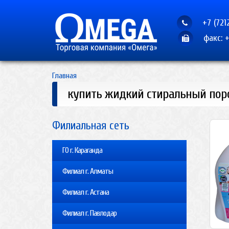
+7 (721
факс: +
Главная
купить жидкий стиральный пор
Филиальная сеть
ГО г. Караганда
Филиал г. Алматы
Филиал г. Астана
Филиал г. Павлодар