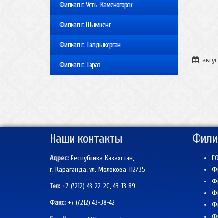
Филиал г. Усть-Каменогорск
Филиал г. Шымкент
Филиал г. Талдыкорган
авгус
Филиал г. Тараз
Наши контакты
Фили
Адрес:
Республика Казахстан,
ГО
г. Караганда, ул. Молокова, 112/35
Фи
Фи
Тел:
+7 (7212) 43-22-20, 43-13-89
Фи
Факс:
+7 (7212)
43-38-42
Фи
Фи