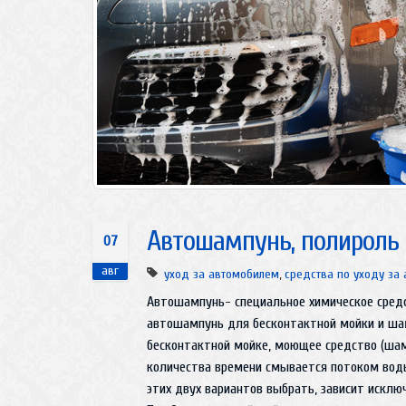
Автошампунь, полироль 
07
авг
уход за автомобилем
,
средства по уходу за
Автошампунь- специальное химическое средс
автошампунь для бесконтактной мойки и шам
бесконтактной мойке, моющее средство (шам
количества времени смывается потоком воды
этих двух вариантов выбрать, зависит искл