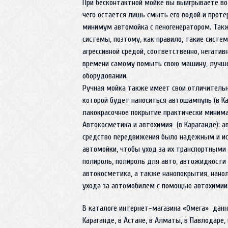
При бесконтактной мойке вы выигрываете во 
чего остается лишь смыть его водой и проте
минимум автомойка с пеногенератором. Так
системы, поэтому, как правило, такие сист
агрессивной средой, соответственно, негатив
времени самому помыть свою машину, лучше
оборудовании.
Ручная мойка также имеет свои отличительн
которой будет наноситься автошампунь (в К
лакокрасочное покрытие практически минима
Автокосметика и автохимия (в Караганде): 
средство передвижения было надежным и ис
автомойки, чтобы уход за их транспортными
полироль, полироль для авто, автожидкост
автокосметика, а также нанопокрытия, нанол
ухода за автомобилем с помощью автохимии
В каталоге интернет-магазина «Омега» данн
Караганде, в Астане, в Алматы, в Павлодаре, 