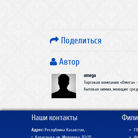
Поделиться
Автор
omega
Торговая компания «Омега» -
бытовая химия, моющие средс
Наши контакты
Фили
Адрес:
Республика Казахстан,
ГО
г. Караганда, ул. Молокова, 112/35
Фи