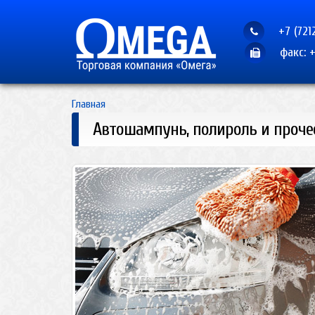
+7 (721
факс: +
Главная
Автошампунь, полироль и проче