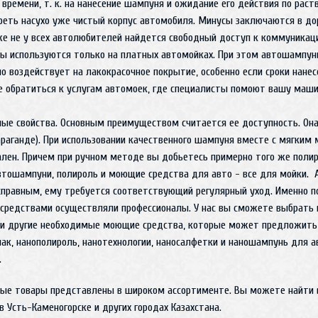
времени, т. к. на нанесение шампуня и ожидание его действия по раст
реть насухо уже чистый корпус автомобиля. Минусы заключаются в дор
же не у всех автолюбителей найдется свободный доступ к коммуника
емы используются только на платных автомойках. При этом автошампун
но воздействует на лакокрасочное покрытие, особенно если сроки нане
 обратиться к услугам автомоек, где специалисты помоют вашу маши
ые свойства. Основным преимуществом считается ее доступность. Она
араганде). При использовании качественного шампуня вместе с мягким
лен. Причем при ручном методе вы добьетесь примерно того же полиро
автошампуни, полироль и моющие средства для авто - все для мойки. 
правным, ему требуется соответствующий регулярный уход. Именно 
 средствами осуществляли профессионалы. У нас вы сможете выбрать
и и другие необходимые моющие средства, которые может предложить 
ак, нанополироль, нанотехнологии, наносалфетки и наношампунь для а
.
ые товары представлены в широком ассортименте. Вы можете найти в
в Усть-Каменогорске и других городах Казахстана.