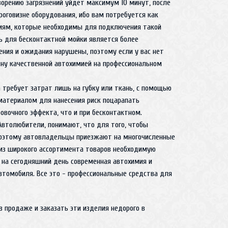
ворению загрязнений уйдет максимум 10 минут, после
оговизне оборудования, ибо вам потребуется как
циям, которые необходимы для подключения такой
ь для бесконтактной мойки является более
сения и ожидания нарушены, поэтому если у вас нет
ну качественной автохимией на профессиональном
 требует затрат лишь на губку или ткань, с помощью
 материалом для нанесения риск поцарапать
вочного эффекта, что и при бесконтактном.
Автолюбители, понимают, что для того, чтобы
поэтому автовладельцы приезжают на многочисленные
 из широкого ассортимента товаров необходимую
на сегодняшний день современная автохимия и
втомобиля. Все это - профессиональные средства для
 продаже и заказать эти изделия недорого в