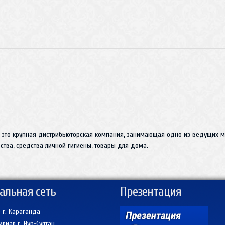
 это крупная дистрибьюторская компания, занимающая одно из ведущих ме
тва, средства личной гигиены, товары для дома.
альная сеть
Презентация
 г. Караганда
лиал г. Нур-Султан