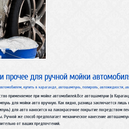
и прочее для ручной мойки автомобил
 автомобилем
,
купить в караганде
,
автошампунь
,
полироль
,
автожидкости
,
ав
тво применяемое при мойке автомобилей.Все автошампуни (в Караганд
пунь для мойки авто вручную. Как видно, разница заключается лишь в
пунь) для авто наносится на лакокрасочное покрытие посредством пен
. Ручной же способ предполагает механическое нанесение автошампуня
ючительно от ваших предпочтений.