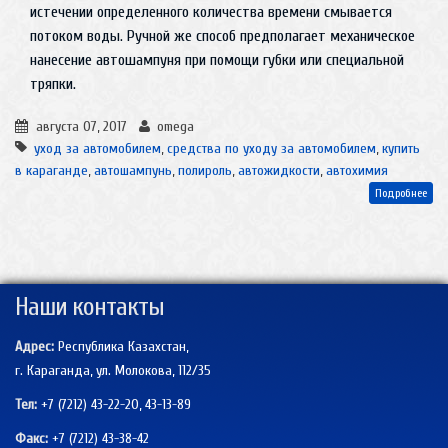
истечении определенного количества времени смывается
потоком воды. Ручной же способ предполагает механическое
нанесение автошампуня при помощи губки или специальной
тряпки.
августа 07, 2017
omega
уход за автомобилем
,
средства по уходу за автомобилем
,
купить
в караганде
,
автошампунь
,
полироль
,
автожидкости
,
автохимия
Подробнее
Наши контакты
Адрес:
Республика Казахстан,
г. Караганда, ул. Молокова, 112/35
Тел:
+7 (7212) 43-22-20, 43-13-89
Факс:
+7 (7212)
43-38-42