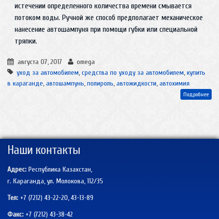
истечении определенного количества времени смывается
потоком воды. Ручной же способ предполагает механическое
нанесение автошампуня при помощи губки или специальной
тряпки.
августа 07, 2017
omega
уход за автомобилем
,
средства по уходу за автомобилем
,
купить
в караганде
,
автошампунь
,
полироль
,
автожидкости
,
автохимия
Подробнее
Наши контакты
Адрес:
Республика Казахстан,
г. Караганда, ул. Молокова, 112/35
Тел:
+7 (7212) 43-22-20, 43-13-89
Факс:
+7 (7212)
43-38-42