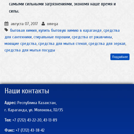
самыми сильными загрязнениями, экономя наше время и
силы.
августа 07, 2017
omega
бытовая химия
,
купить бытовую химию в караганде
,
средства
для сантехники
,
стиральные порошки
,
средства от ржавчины
,
моющие средства
,
средства для мытья стекол
,
средства для зеркал
,
средства для мытья посуды
Подробнее
Наши контакты
Адрес:
Республика Казахстан,
г. Караганда, ул. Молокова, 112/35
Тел:
+7 (7212) 43-22-20, 43-13-89
Факс:
+7 (7212)
43-38-42