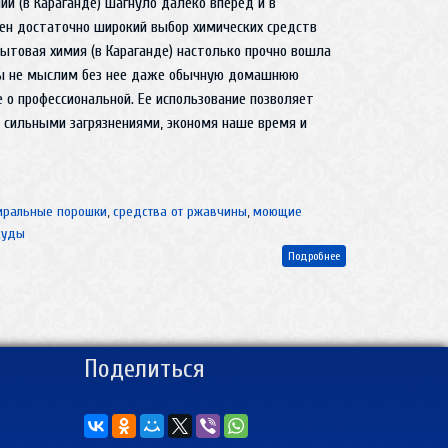
ии (в Караганде) шагнуло далеко вперед и в
ен достаточно широкий выбор химических средств
Бытовая химия (в Караганде) настолько прочно вошла
мы не мыслим без нее даже обычную домашнюю
е о профессиональной. Ее использование позволяет
 сильными загрязнениями, экономя наше время и
иральные порошки
,
средства от ржавчины
,
моющие
суды
Подробнее
Поделиться