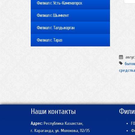
Филиал г. Усть-Каменогорск
Филиал г. Шымкент
Филиал г. Талдыкорган
Филиал г. Тараз
авгус
бытов
средств
Наши контакты
Фили
Адрес:
Республика Казахстан,
ГО
г. Караганда, ул. Молокова, 112/35
Фи