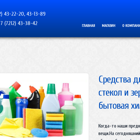
2) 43-22-20, 43-13-89
7 (7212) 43-38-42
ГЛАВНАЯ
МАГАЗИН
О КОМПАН
Средства д
стекол и зе
бытовая хи
Когда-то наши предк
вещи.На сегодняшний