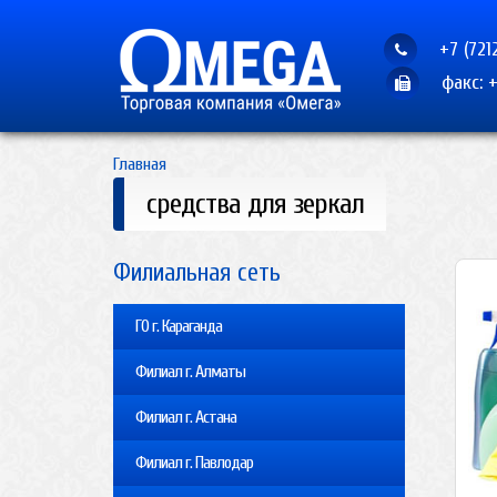
+7 (721
факс: +
Главная
средства для зеркал
Филиальная сеть
ГО г. Караганда
Филиал г. Алматы
Филиал г. Астана
Филиал г. Павлодар