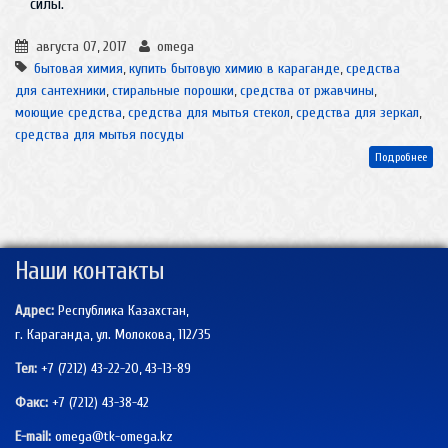
силы.
августа 07, 2017
omega
бытовая химия
,
купить бытовую химию в караганде
,
средства
для сантехники
,
стиральные порошки
,
средства от ржавчины
,
моющие средства
,
средства для мытья стекол
,
средства для зеркал
,
средства для мытья посуды
Подробнее
Наши контакты
Адрес:
Республика Казахстан,
г. Караганда, ул. Молокова, 112/35
Тел:
+7 (7212) 43-22-20, 43-13-89
Факс:
+7 (7212)
43-38-42
E-mail:
omega@tk-omega.kz